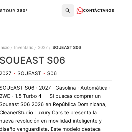
CONTÁCTANOS
S
TOUR 360°
Inicio
Inventario
2027
SOUEAST S06
SOUEAST S06
2027
SOUEAST
S06
SOUEAST S06 · 2027 · Gasolina · Automática ·
2WD · 1.5 Turbo 4 — Si buscas comprar un
Soueast S06 2026 en República Dominicana,
CleanerStudio Luxury Cars te presenta la
nueva revolución en movilidad inteligente y
diseño vanguardista. Este modelo destaca