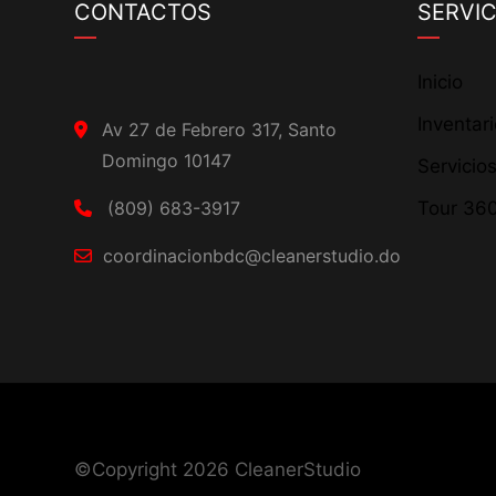
CONTACTOS
SERVIC
Inicio
Inventar
Av 27 de Febrero 317, Santo
Domingo 10147
Servicio
(809) 683-3917
Tour 36
coordinacionbdc@cleanerstudio.do
©Copyright 2026
CleanerStudio