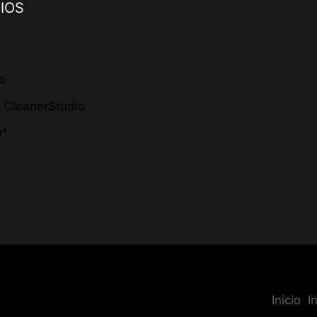
IOS
io
s CleanerStudio
0°
Inicio
I