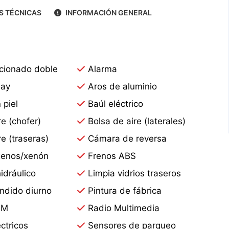
S TÉCNICAS
INFORMACIÓN GENERAL
icionado doble
Alarma
lay
Aros de aluminio
 piel
Baúl eléctrico
re (chofer)
Bolsa de aire (laterales)
re (traseras)
Cámara de reversa
genos/xenón
Frenos ABS
idráulico
Limpia vidrios traseros
ndido diurno
Pintura de fábrica
FM
Radio Multimedia
ctricos
Sensores de parqueo