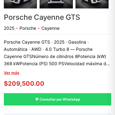
Porsche Cayenne GTS
2025
Porsche
Cayenne
Porsche Cayenne GTS · 2025 · Gasolina ·
Automática · AWD · 4.0 Turbo 8 — Porsche
Cayenne GTSNúmero de cilindros 8Potencia (kW)
368 kWPotencia (PS) 500 PSVelocidad máxima del
motor 6,800 1/minMáx. esfuerzo de torsión 660
Ver más
NmRendimiento máximo por litro (kW/l) 92.00
$
209,500.00
kW/lMáxima producción por litro (PS/l) 125.00
PS/lSistema de sonido envolvente BOSE®Asientos
deportivos delanteros con reposacabezas
💬 Consultar por WhatsApp
integrados (8 posiciones, eléctricos)- Centros de
los asientos delanteros y traseros exteriores en