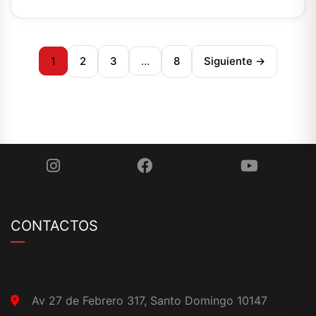
2
3
8
Siguiente →
1
…
CONTACTOS
Av 27 de Febrero 317, Santo Domingo 10147