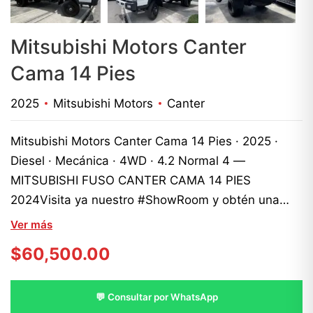
Mitsubishi Motors Canter
Cama 14 Pies
2025
Mitsubishi Motors
Canter
Mitsubishi Motors Canter Cama 14 Pies · 2025 ·
Diesel · Mecánica · 4WD · 4.2 Normal 4 —
MITSUBISHI FUSO CANTER CAMA 14 PIES
2024Visita ya nuestro #ShowRoom y obtén una
prueba de manejo en esta o cualquier unidad de tu
Ver más
preferencia!INFORMACIÓN, COTIZACIÓNES &
$
60,500.00
ASISTENCIA:??????WhatsApp??(829) 619-
8171(809) 774- 3611(809) 884-8931(809) 604-
1390(829) 816-2507(829) 913-8876?? (809) 683-
💬 Consultar por WhatsApp