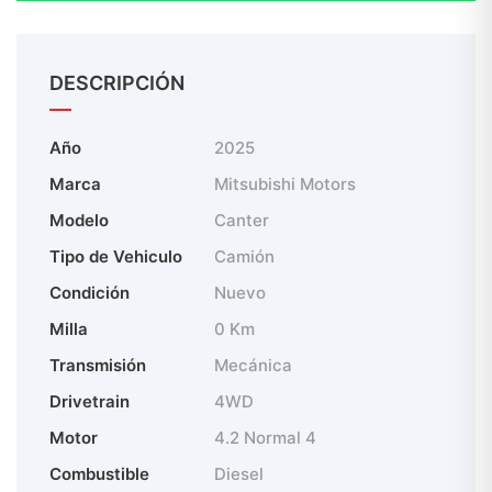
3917 — F i j o – C e n t r a l??Recibimos tu vehículo
usado al mejor precio del mercado??Entrega y
servicio a domicilio en cualquier punto del país.??
DESCRIPCIÓN
Paga el inicial en cómodas cuotas??Laminado 3M
gratis??6 meses de DETAILING??Tanque lleno??
Año
2025
Mejor servicio Post-Venta del país
Marca
Mitsubishi Motors
Modelo
Canter
Tipo de Vehiculo
Camión
Condición
Nuevo
Milla
0 Km
Transmisión
Mecánica
Drivetrain
4WD
Motor
4.2 Normal 4
Combustible
Diesel