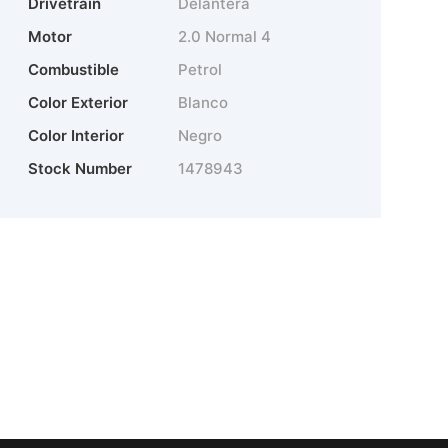
Drivetrain
Delantera
Motor
2.0 Normal 4
Combustible
Petrol
Color Exterior
Blanco
Color Interior
Negro
Stock Number
1478943