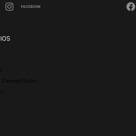
FACEBOOK
IOS
io
s CleanerStudio
0°