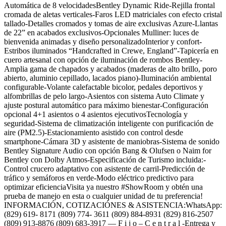
Automática de 8 velocidadesBentley Dynamic Ride-Rejilla frontal
cromada de aletas verticales-Faros LED matriciales con efecto cristal
tallado-Detalles cromados y tomas de aire exclusivas Azure-Llantas
de 22” en acabados exclusivos-Opcionales Mulliner: luces de
bienvenida animadas y diseño personalizadoInterior y confort-
Estribos iluminados “Handcrafted in Crewe, England”-Tapicería en
cuero artesanal con opción de iluminación de rombos Bentley-
Amplia gama de chapados y acabados (maderas de alto brillo, poro
abierto, aluminio cepillado, lacados piano)-Iluminación ambiental
configurable-Volante calefactable bicolor, pedales deportivos y
alfombrillas de pelo largo-Asientos con sistema Auto Climate y
ajuste postural automático para máximo bienestar-Configuración
opcional 4+1 asientos o 4 asientos ejecutivosTecnología y
seguridad-Sistema de climatización inteligente con purificación de
aire (PM2.5)-Estacionamiento asistido con control desde
smartphone-Cámara 3D y asistente de maniobras-Sistema de sonido
Bentley Signature Audio con opción Bang & Olufsen o Naim for
Bentley con Dolby Atmos-Especificación de Turismo incluida:-
Control crucero adaptativo con asistente de carril-Predicción de
tráfico y semáforos en verde-Modo eléctrico predictivo para
optimizar eficienciaVisita ya nuestro #ShowRoom y obtén una
prueba de manejo en esta o cualquier unidad de tu preferencia!
INFORMACIÓN, COTIZACIÓNES & ASISTENCIA:WhatsApp:
(829) 619- 8171 (809) 774- 3611 (809) 884-8931 (829) 816-2507
(809) 913-8876 (809) 683-3917 — F i j o – C e n t r a l -Entrega y