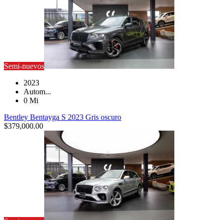
Semi-nuevos
2023
Autom...
0 Mi
Bentley Bentayga S 2023 Gris oscuro
$
379,000.00