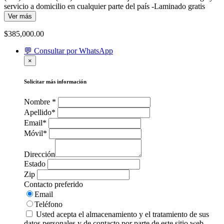
servicio a domicilio en cualquier parte del país -Laminado gratis
Ver más
$
385,000.00
💬 Consultar por WhatsApp
×
Solicitar más información
Nombre *
Apellido*
Email*
Móvil*
Dirección
Estado
Zip
Contacto preferido
Email
Teléfono
Usted acepta el almacenamiento y el tratamiento de sus
datos personales y de contacto por parte de este sitio web.