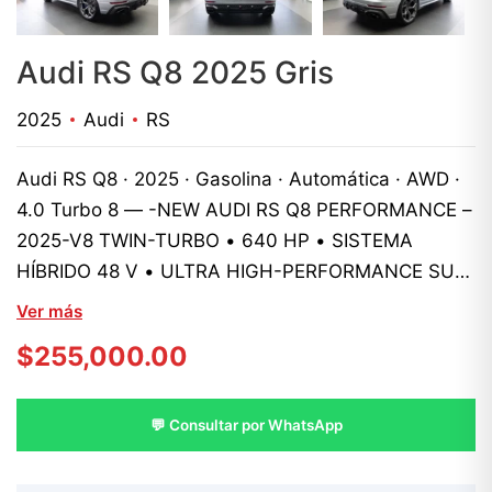
Audi RS Q8 2025 Gris
2025
Audi
RS
Audi RS Q8 · 2025 · Gasolina · Automática · AWD ·
4.0 Turbo 8 — -NEW AUDI RS Q8 PERFORMANCE –
2025-V8 TWIN-TURBO • 640 HP • SISTEMA
HÍBRIDO 48 V • ULTRA HIGH-PERFORMANCE SUV-
MOTOR & TRANSMISIÓN* Motor 4.0 L TFSI V8
Ver más
Twin-Scroll Turbocharged* Potencia: **640 HP**.
$
255,000.00
([audi.com.do][1])* Torque: **850 Nm**.
([audi.com.do][2])* Sistema Mild-Hybrid 48 V con
batería de?9.6?Ah de litio* Aceleración 0–60 mph:
💬 Consultar por WhatsApp
**˜ 3.5 s*** Capacidad de carga / remolque:
**7,700 lb*** Transmisión automática Tiptronic de