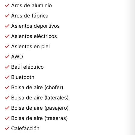
Aros de aluminio
inmovilizador electrónico antirrobo—## DISEÑO
EXTERIOR* **Paquete estilo carbono RS**: *
Aros de fábrica
Máscara del single frame en carbono * Inserciones
Asientos deportivos
en parachoques delantero y trasero * Inserción
Asientos eléctricos
horizontal trasera en carbono* Paquete exterior
Asientos en piel
deportivo RS con parrilla, bumpers y estribos
AWD
específicos RS* Molduras en aluminio con logo RS*
Salidas de escape ovaladas tipo RS* Entradas de
Baúl eléctrico
aire laterales negro titanio mate con spoile
Bluetooth
Bolsa de aire (chofer)
Bolsa de aire (laterales)
Bolsa de aire (pasajero)
Bolsa de aire (traseras)
Calefacción