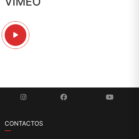
VIMEO
CONTACTOS