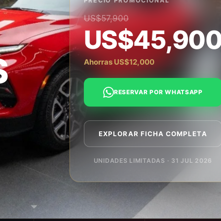
PRECIO PROMOCIONAL
US$57,900
US$45,90
S
Ahorras US$12,000
RESERVAR POR WHATSAPP
EXPLORAR FICHA COMPLETA
UNIDADES LIMITADAS · 31 JUL 2026