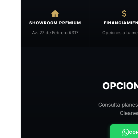
SHOWROOM PREMIUM
FINANCIAMIE
Av. 27 de Febrero #317
Opciones a tu me
OPCION
Consulta planes
Cleane
CON