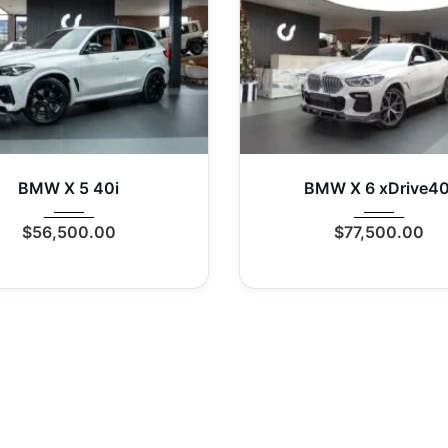
21
Autom...
0 Mi
2021
Autom...
BMW X 5 40i
BMW X 6 xDrive40
$
56,500.00
$
77,500.00