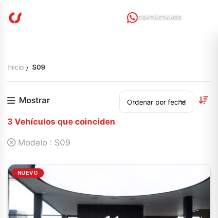
CONTÁCTANOS
Inicio
S09
Mostrar
3
Vehículos que coinciden
Modelo :
S09
NUEVO