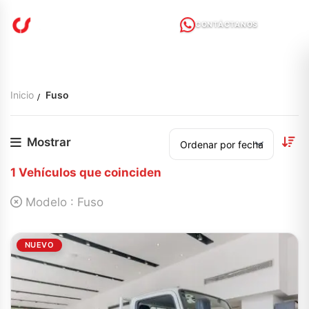
CONTÁCTANOS
Inicio
Fuso
Mostrar
1
Vehículos que coinciden
Modelo :
Fuso
NUEVO