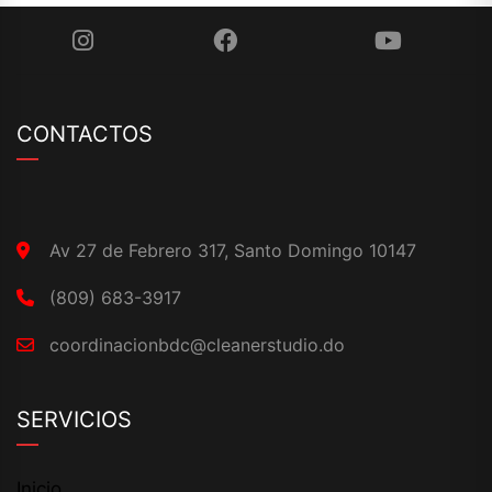
CONTACTOS
Av 27 de Febrero 317, Santo Domingo 10147
(809) 683-3917
coordinacionbdc@cleanerstudio.do
SERVICIOS
Inicio