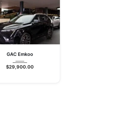
25
Autom...
0 Mi
GAC Emkoo
$
29,900.00