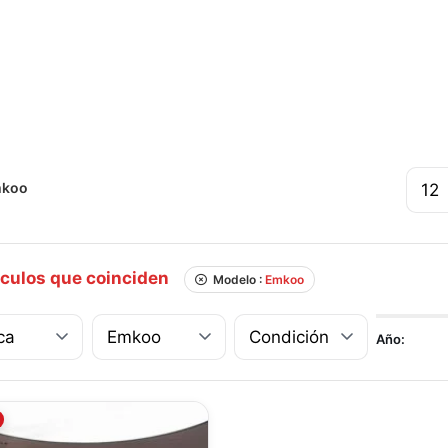
ICIO
INVENTARIO
SERVICIOS
SOBRE NOSOTROS
CONTACTOS
T
koo
culos que coinciden
Modelo :
Emkoo
Año: