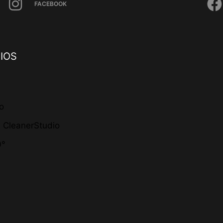
FACEBOOK
IOS
io
s CleanerStudio
0°