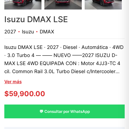
Isuzu DMAX LSE
2027
Isuzu
DMAX
Isuzu DMAX LSE · 2027 · Diesel · Automática · 4WD
· 3.0 Turbo 4 — —— NUEVO ——2027 ISUZU D-
MAX LSE 4WD EQUIPADA CON : Motor 4JJ3-TC 4
cil. Common Rail 3.0L Turbo Diesel c/Intercooler
(Euro 2)• Potencia: 190HP/450Nm• Transmisión
Ver más
Secuencial 6 vel. 4WD Shift on the Fly• Cinturones
$
59,900.00
de seguridad de 3 puntos con altura ajustable para
5 pasajeros• 7 bolsas de aire• Sistema de frenos
ABS+EBD con Frenos delanteros de discos
💬 Consultar por WhatsApp
ventilados y traseros de tambor• Control de
Tracción TSC• Barras laterales contra impactos•