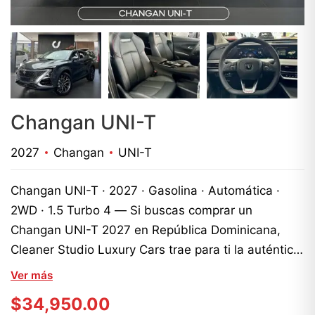
Changan UNI-T
2027
Changan
UNI-T
Changan UNI-T · 2027 · Gasolina · Automática ·
2WD · 1.5 Turbo 4 — Si buscas comprar un
Changan UNI-T 2027 en República Dominicana,
Cleaner Studio Luxury Cars trae para ti la auténtica
revolución del diseño automotriz. Esta unidad
Ver más
totalmente nueva y 0KM desafía los esquemas
$
34,950.00
tradicionales, consolidándose como una opción