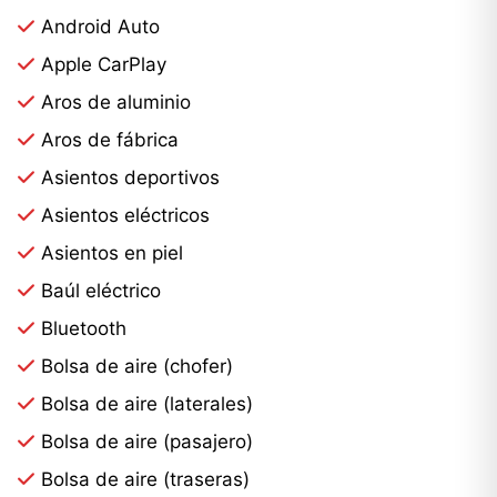
cámaras de visión 360 grados de altísima nitidez
Android Auto
para un control perimetral total.Encontrar tu
Apple CarPlay
próximo Changan UNI-T 2027 en venta en Santo
Aros de aluminio
Domingo nunca fue tan emocionante. Acércate a
Aros de fábrica
nuestras instalaciones y experimenta el futuro de la
movilidad hoy mismo.?? Disponible en Cleaner
Asientos deportivos
Studio Luxury Cars?? Tel / WhatsApp: +1 809-683-
Asientos eléctricos
3917?? Email:
Asientos en piel
coordinacionbdc@cleanerstudio.do?? Ubicación:
Baúl eléctrico
Av. 27 de Febrero #317–319, Evaristo Morales,
Bluetooth
Santo Domingo D.N.
Bolsa de aire (chofer)
Bolsa de aire (laterales)
Bolsa de aire (pasajero)
Bolsa de aire (traseras)