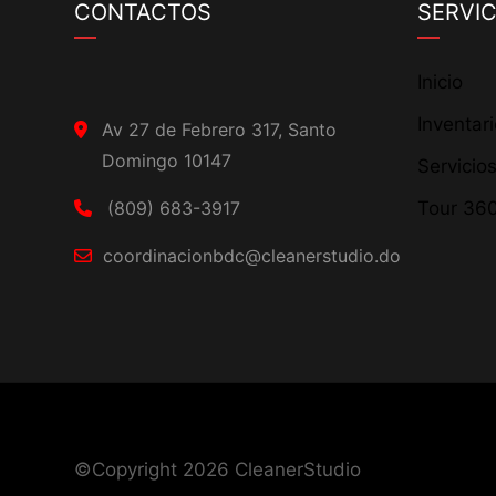
CONTACTOS
SERVIC
Inicio
Inventar
Av 27 de Febrero 317, Santo
Domingo 10147
Servicio
(809) 683-3917
Tour 36
coordinacionbdc@cleanerstudio.do
©Copyright 2026
CleanerStudio