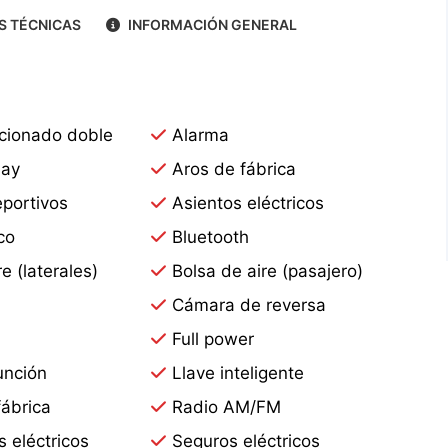
S TÉCNICAS
INFORMACIÓN GENERAL
icionado doble
Alarma
lay
Aros de fábrica
portivos
Asientos eléctricos
co
Bluetooth
e (laterales)
Bolsa de aire (pasajero)
n
Cámara de reversa
S
Full power
unción
Llave inteligente
fábrica
Radio AM/FM
s eléctricos
Seguros eléctricos