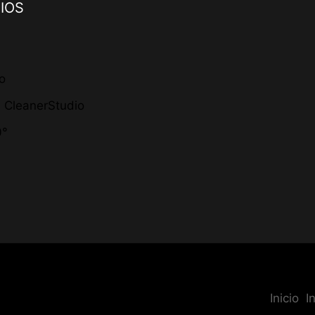
IOS
io
s CleanerStudio
0°
Inicio
I