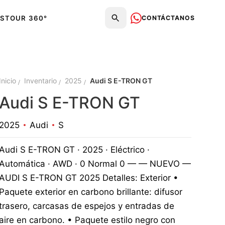
CONTÁCTANOS
S
TOUR 360°
Inicio
Inventario
2025
Audi S E-TRON GT
Audi S E-TRON GT
2025
Audi
S
Audi S E-TRON GT · 2025 · Eléctrico ·
Automática · AWD · 0 Normal 0 — — NUEVO —
AUDI S E-TRON GT 2025 Detalles: Exterior •
Paquete exterior en carbono brillante: difusor
trasero, carcasas de espejos y entradas de
aire en carbono. • Paquete estilo negro con