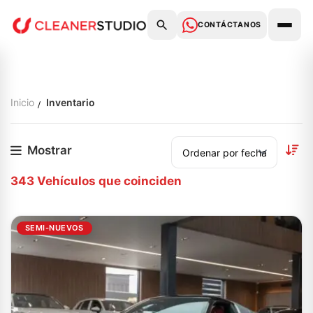
CONTÁCTANOS
Inicio
Inventario
Mostrar
343
Vehículos que coinciden
SEMI-NUEVOS