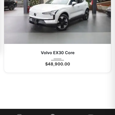
2025
Autom...
0 Mi
Volvo EX30 Core
$
48,900.00