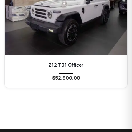
2026
Autom...
0 Km
212 T01 Officer
$
52,900.00