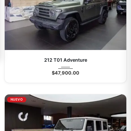
2026
Autom...
0 Km
212 T01 Adventure
$
47,900.00
NUEVO